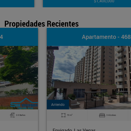
$1,400,000
Propiedades Recientes
Apartamento - 4683
Arriendo
2
70 m
3 Alcobas
2.0 Baños
Envigado, Las Vegas