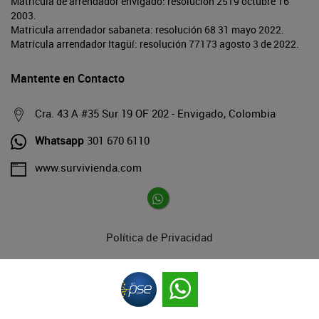
Matrícula de arrendador envigado: resolución 2519 octubre 16
2003.
Matricula arrendador sabaneta: resolución 68 31 mayo 2022.
Matrícula arrendador Itagüí: resolución 77173 agosto 3 de 2022.
Mantente en Contacto
Cra. 43 A #35 Sur 19 OF 202 - Envigado, Colombia
Whatsapp
301 670 6110
www.survivienda.com
Política de Privacidad