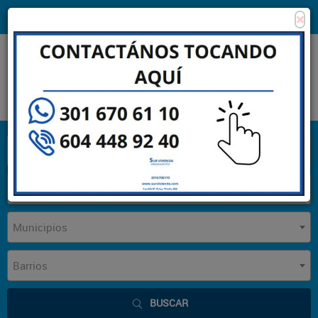
×
Consigna tu propiedad
Zona Clientes
Tipo de inmueble
Municipios
Barrios
BUSCAR