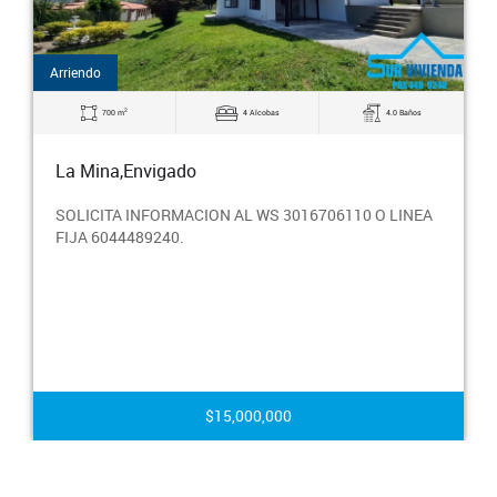
Arriendo
2
700 m
4 Alcobas
4.0 Baños
La Mina,Envigado
SOLICITA INFORMACION AL WS 3016706110 O LINEA
FIJA 6044489240.
$15,000,000