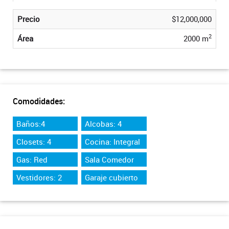
Precio
$12,000,000
2
Área
2000 m
Comodidades:
Baños:4
Alcobas: 4
Closets: 4
Cocina: Integral
Gas: Red
Sala Comedor
Vestidores: 2
Garaje cubierto