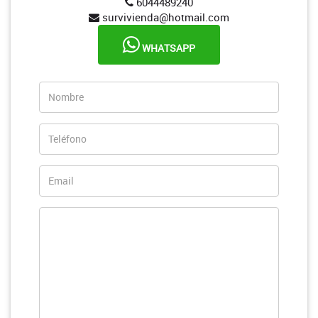
6044489240
survivienda@hotmail.com
WHATSAPP