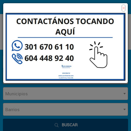
×
Consigna tu propiedad
Zona Clientes
Tipo de inmueble
Municipios
Barrios
BUSCAR