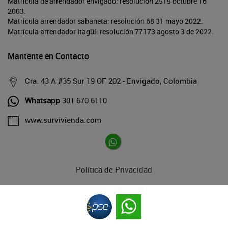
Matrícula de arrendador envigado: resolución 2519 octubre 16
2003.
Matricula arrendador sabaneta: resolución 68 31 mayo 2022.
Matrícula arrendador Itagüí: resolución 77173 agosto 3 de 2022.
Mantente en Contacto
Cra. 43 A #35 Sur 19 OF 202 - Envigado, Colombia
Whatsapp
301 670 6110
www.survivienda.com
Política de Privacidad