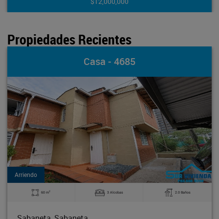
$4,500,000
Propiedades Recientes
Apartamento - 4684
Arriendo
2
2.0 Baños
120 m
3 Alcobas
Sabaneta, Sabaneta