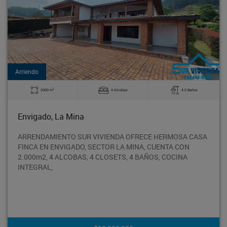
Arriendo
2
4.0 Baños
85 m
3 Alcobas
Envigado, Escobero
RMOSA CASA
SE ARRIENDA APARTAMENTO PISO 8° EN EXC
NTA CON
SECTOR DE ENVIGADO Y CUENTA CON ESPAC
COCINA
AMPLIOS, COMODOS E ILUMINADOS, BUENO
INCLUYE 2 PARQUE