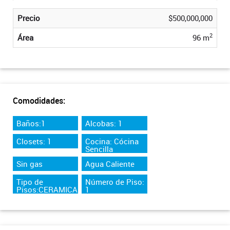
Precio
$500,000,000
2
Área
96 m
Comodidades:
Baños:1
Alcobas: 1
Closets: 1
Cocina: Cócina
Sencilla
Sin gas
Agua Caliente
Tipo de
Número de Piso:
Pisos:CERAMICA
1