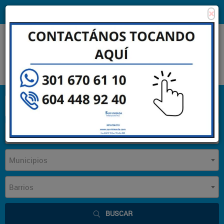
×
Consigna tu propiedad
Zona Clientes
Tipo de inmueble
Municipios
Barrios
BUSCAR