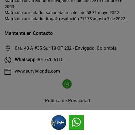
Matrícula de arrendador envigado: resolución 2519 octubre 16
2003.
Matricula arrendador sabaneta: resolución 68 31 mayo 2022.
Matrícula arrendador Itagüí: resolución 77173 agosto 3 de 2022.
Mantente en Contacto
Cra. 43 A #35 Sur 19 OF 202 - Envigado, Colombia
Whatsapp
301 670 6110
www.survivienda.com
Política de Privacidad